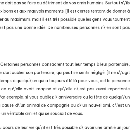
e doit pas se faire au détriment de vos amis humains. Surtout s\’ils
 aux bons et aux mauvais moments. [Il est certes tentant de donner à
ter au maximum, mais il est très possible que les gens vous tournent
\’est pas une bonne idée. De nombreuses personnes n\’en sont pas
. Certaines personnes consacrent tout leur temps à leur partenaire,
oit oublier son partenaire, qui peut se sentir négligé. [Il ne s\’agit
 temps à quelqu\’un qui a toujours été là pour vous, cette personne
s ce qu\’elle avait imaginé et qu\’elle n\’est pas aussi importante
Par exemple, si vous oubliez l\’anniversaire ou la fête de quelqu\’un
 cause d\’un animal de compagnie ou d\’un nouvel ami, c\’est un
un véritable ami et qui se souciait de vous.
urs de leur vie qu\’il est très possible d\’avoir une amitié un jour