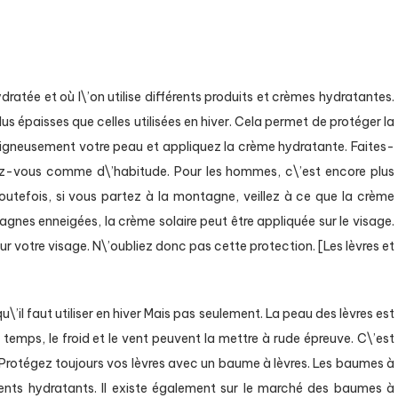
dratée et où l\’on utilise différents produits et crèmes hydratantes.
us épaisses que celles utilisées en hiver. Cela permet de protéger la
oigneusement votre peau et appliquez la crème hydratante. Faites-
lez-vous comme d\’habitude. Pour les hommes, c\’est encore plus
. Toutefois, si vous partez à la montagne, veillez à ce que la crème
gnes enneigées, la crème solaire peut être appliquée sur le visage.
, sur votre visage. N\’oubliez donc pas cette protection. [Les lèvres et
\’il faut utiliser en hiver Mais pas seulement. La peau des lèvres est
temps, le froid et le vent peuvent la mettre à rude épreuve. C\’est
. Protégez toujours vos lèvres avec un baume à lèvres. Les baumes à
ients hydratants. Il existe également sur le marché des baumes à