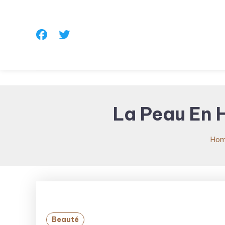
Skip
To
Content
La Peau En H
Ho
Beauté