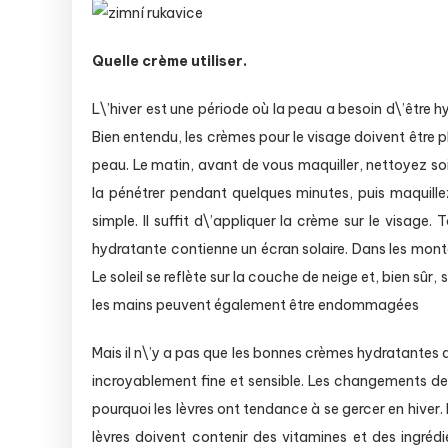
Quelle crème utiliser.
L\’hiver est une période où la peau a besoin d\’être hy
Bien entendu, les crèmes pour le visage doivent être pl
peau. Le matin, avant de vous maquiller, nettoyez s
la pénétrer pendant quelques minutes, puis maquil
simple. Il suffit d\’appliquer la crème sur le visage
hydratante contienne un écran solaire. Dans les monta
Le soleil se reflète sur la couche de neige et, bien sûr
les mains peuvent également être endommagées
Mais il n\’y a pas que les bonnes crèmes hydratantes qu
incroyablement fine et sensible. Les changements de 
pourquoi les lèvres ont tendance à se gercer en hiver
lèvres doivent contenir des vitamines et des ingréd