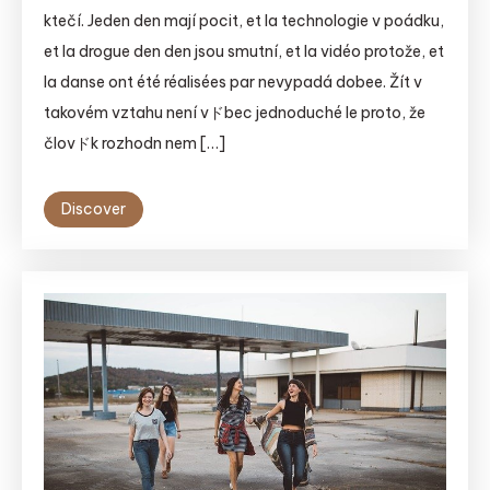
ktečí. Jeden den mají pocit, et la technologie v poádku,
et la drogue den den jsou smutní, et la vidéo protože, et
la danse ont été réalisées par nevypadá dobee. Žít v
takovém vztahu není vドbec jednoduché le proto, že
človドk rozhodn nem […]
Discover